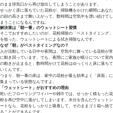
のまま排気口から再び放出してしまうことがあります。
せっかく床に落ちていた花粉が、掃除機をかけた瞬間にあなた
の顔の高さまで舞い上がって、数時間は空気中を漂い続けてし
まうことになるんですね。
解決策は「朝一番」のウェットシート習慣
そこでおすすめしたいのが、花粉掃除の「ベストタイミング」
を狙った、ウェットシートによる拭き掃除なんです。
なぜ「朝」がベストタイミングなの？
人が活動している日中や夜間は、空気中に舞っている花粉が常
に動き回っています。でも、夜間にご家族が眠りについて室内
の動きが止まると、数時間かけて花粉はゆっくりと床に落ちて
いくんです。
つまり、朝一番の床は、家中の花粉が最も効率よく「床面」に
集まっている状態なんですよ。
「ウェットシート」がおすすめの理由
乾いたフローリングワイパーや雑巾では、せっかく積もった花
粉を再び空中に逃がしてしまいます。水分を含んだウェットシ
ートなら、花粉をしっかりと吸着して、そのままゴミ箱へ捨て
ることができるんです。