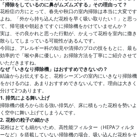
「掃除をしているのに鼻がムズムズする」その理由って？
花粉症の方にとって、春先や秋口の室内掃除は本当に大変です
よね。「外から持ち込んだ花粉を早く吸い取りたい！」と思っ
て、帰宅後や朝起きてすぐに掃除機をかけていませんか？
実は、その良かれと思った行動が、かえって花粉を室内に撒き
散らしてしまっている可能性があるんです。
今回は、アレルギー科の知見や清掃のプロの技をもとに、最も
効率的で「喉や鼻に優しい」お掃除方法を丁寧にご紹介させて
いただきますね。
なぜ「いきなり掃除機」はおすすめできないの？
結論からお伝えすると、花粉シーズンの室内にいきなり掃除機
をかけるのは、あまりおすすめできないんです。理由は大きく
分けて2つあります。
1.
排気による舞い上げ
掃除機の後ろから出る強い排気が、床に積もった花粉を勢いよ
く空中に舞い上げてしまうんです。
2.
花粉の粒子の細かさ
花粉はとても細かいため、高性能フィルター（HEPAフィルタ
ーなど）を搭載していない掃除機の場合、吸い込んだ花粉をそ