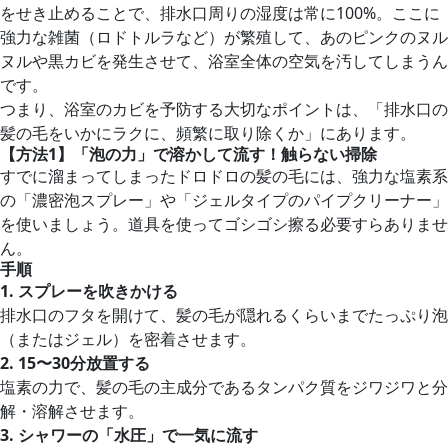
をせき止めることで、排水口周りの湿度は常に100%。ここに
強力な雑菌（ロドトルラなど）が繁殖して、あのピンクのヌル
ヌルや黒カビを発生させて、浴室全体の空気を汚してしまうん
です。
つまり、浴室のカビを予防する大切なポイントは、「排水口の
髪の毛をいかにラクに、頻繁に取り除くか」にあります。
【方法1】「泡の力」で溶かして流す！触らない掃除
すでに溜まってしまったドロドロの髪の毛には、強力な塩素系
の「濃密泡スプレー」や「ジェルタイプのパイプクリーナー」
を使いましょう。道具を使ってゴシゴシ擦る必要すらありませ
ん。
手順
1.
スプレーを吹きかける
排水口のフタを開けて、髪の毛が隠れるくらいまでたっぷり泡
（またはジェル）を密着させます。
2. 15
〜30分放置する
塩素の力で、髪の毛の主成分であるタンパク質をジワジワと分
解・溶解させます。
3.
シャワーの「水圧」で一気に流す