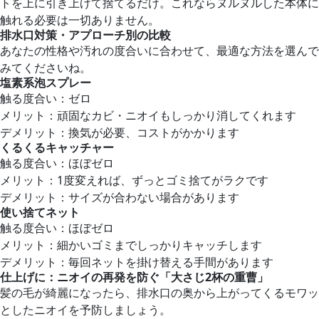
トを上に引き上げて捨てるだけ。これならヌルヌルした本体に
触れる必要は一切ありません。
排水口対策・アプローチ別の比較
あなたの性格や汚れの度合いに合わせて、最適な方法を選んで
みてくださいね。
塩素系泡スプレー
触る度合い：ゼロ
メリット：頑固なカビ・ニオイもしっかり消してくれます
デメリット：換気が必要、コストがかかります
くるくるキャッチャー
触る度合い：ほぼゼロ
メリット：1度変えれば、ずっとゴミ捨てがラクです
デメリット：サイズが合わない場合があります
使い捨てネット
触る度合い：ほぼゼロ
メリット：細かいゴミまでしっかりキャッチします
デメリット：毎回ネットを掛け替える手間があります
仕上げに：ニオイの再発を防ぐ「大さじ2杯の重曹」
髪の毛が綺麗になったら、排水口の奥から上がってくるモワッ
としたニオイを予防しましょう。