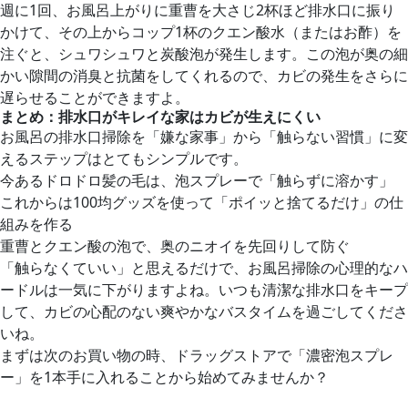
週に1回、お風呂上がりに重曹を大さじ2杯ほど排水口に振り
かけて、その上からコップ1杯のクエン酸水（またはお酢）を
注ぐと、シュワシュワと炭酸泡が発生します。この泡が奥の細
かい隙間の消臭と抗菌をしてくれるので、カビの発生をさらに
遅らせることができますよ。
まとめ：排水口がキレイな家はカビが生えにくい
お風呂の排水口掃除を「嫌な家事」から「触らない習慣」に変
えるステップはとてもシンプルです。
今あるドロドロ髪の毛は、泡スプレーで「触らずに溶かす」
これからは100均グッズを使って「ポイッと捨てるだけ」の仕
組みを作る
重曹とクエン酸の泡で、奥のニオイを先回りして防ぐ
「触らなくていい」と思えるだけで、お風呂掃除の心理的なハ
ードルは一気に下がりますよね。いつも清潔な排水口をキープ
して、カビの心配のない爽やかなバスタイムを過ごしてくださ
いね。
まずは次のお買い物の時、ドラッグストアで「濃密泡スプレ
ー」を1本手に入れることから始めてみませんか？