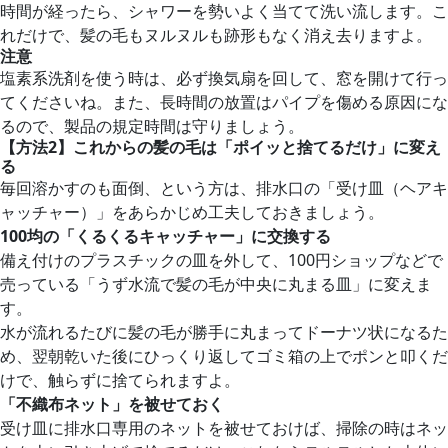
時間が経ったら、シャワーを勢いよく当てて洗い流します。こ
れだけで、髪の毛もヌルヌルも跡形もなく消え去りますよ。
注意
塩素系洗剤を使う時は、必ず換気扇を回して、窓を開けて行っ
てくださいね。また、長時間の放置はパイプを傷める原因にな
るので、製品の規定時間は守りましょう。
【方法2】これからの髪の毛は「ポイッと捨てるだけ」に変え
る
毎回溶かすのも面倒、という方は、排水口の「受け皿（ヘアキ
ャッチャー）」をあらかじめ工夫しておきましょう。
100
均の「くるくるキャッチャー」に交換する
備え付けのプラスチックの皿を外して、100円ショップなどで
売っている「うず水流で髪の毛が中央に丸まる皿」に変えま
す。
水が流れるたびに髪の毛が勝手に丸まってドーナツ状になるた
め、翌朝乾いた後にひっくり返してゴミ箱の上でポンと叩くだ
けで、触らずに捨てられますよ。
「不織布ネット」を被せておく
受け皿に排水口専用のネットを被せておけば、掃除の時はネッ