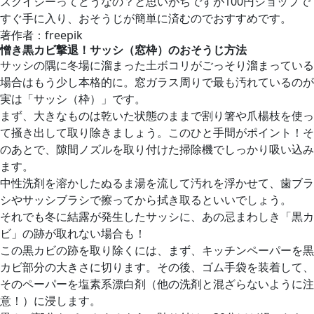
スクイジーってどうなの？と思いがちですが100円ショップで
すぐ手に入り、おそうじが簡単に済むのでおすすめです。
著作者：freepik
憎き黒カビ撃退！サッシ（窓枠）のおそうじ方法
サッシの隅に冬場に溜まった土ボコリがごっそり溜まっている
場合はもう少し本格的に。窓ガラス周りで最も汚れているのが
実は「サッシ（枠）」です。
まず、大きなものは乾いた状態のままで割り箸や爪楊枝を使っ
て掻き出して取り除きましょう。このひと手間がポイント！そ
のあとで、隙間ノズルを取り付けた掃除機でしっかり吸い込み
ます。
中性洗剤を溶かしたぬるま湯を流して汚れを浮かせて、歯ブラ
シやサッシブラシで擦ってから拭き取るといいでしょう。
それでも冬に結露が発生したサッシに、あの忌まわしき「黒カ
ビ」の跡が取れない場合も！
この黒カビの跡を取り除くには、まず、キッチンペーパーを黒
カビ部分の大きさに切ります。その後、ゴム手袋を装着して、
そのペーパーを塩素系漂白剤（他の洗剤と混ざらないように注
意！）に浸します。