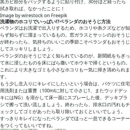
黒カビ部分をパックするように貼り付け、30分ほど経ったら
拭き取れば、なかったことに！
Image by wirestock on Freepik
洗濯物のホコリでいっぱい!?ベランダのおそうじ方法
ベランダはお洗濯で出入りするため、ホコリや糸クズなどが知
らず知らずに溜まっているもの。窓ガラスとサッシのおそうじ
が終わったら、気持ちのいいこの季節こそベランダもおそうじ
してスッキリしましょう。
ベランダのおそうじでよく知られているのが、新聞紙をちぎっ
て水に浸したものを床にばら撒いてホウキで掃くというもの。
これにより大きなゴミも小さなホコリも一気に掃き清められま
す。
もう少し念入りにキレイにしたいという場合は、バケツに住宅
用洗剤または重曹（100mlに対して小さじ1、またウッドデッ
キにはNG）を溶かして床一面にスプレーした後、デッキブラ
シで擦って洗い流しましょう。終わったら、排水口の汚れもチ
ェックしてゴミがあったら取り除いておくといいでしょう。
すっきりキレイになったベランダでほっと一息できるコーナー
をつくってもいいですね。