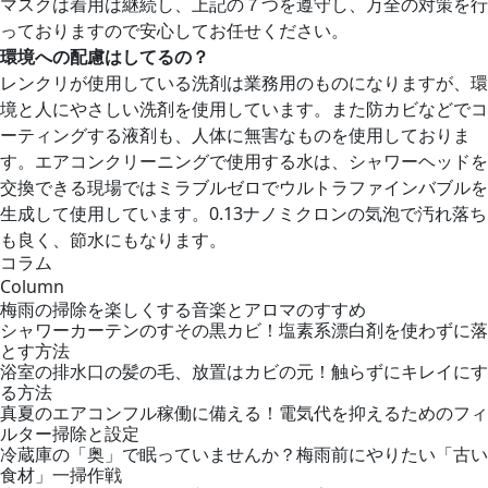
マスクは着用は継続し、上記の７つを遵守し、万全の対策を行
っておりますので安心してお任せください。
環境への配慮はしてるの？
レンクリが使用している洗剤は業務用のものになりますが、環
境と人にやさしい洗剤を使用しています。また防カビなどでコ
ーティングする液剤も、人体に無害なものを使用しておりま
す。エアコンクリーニングで使用する水は、シャワーヘッドを
交換できる現場ではミラブルゼロでウルトラファインバブルを
生成して使用しています。0.13ナノミクロンの気泡で汚れ落ち
も良く、節水にもなります。
コラム
Column
梅雨の掃除を楽しくする音楽とアロマのすすめ
シャワーカーテンのすその黒カビ！塩素系漂白剤を使わずに落
とす方法
浴室の排水口の髪の毛、放置はカビの元！触らずにキレイにす
る方法
真夏のエアコンフル稼働に備える！電気代を抑えるためのフィ
ルター掃除と設定
冷蔵庫の「奥」で眠っていませんか？梅雨前にやりたい「古い
食材」一掃作戦