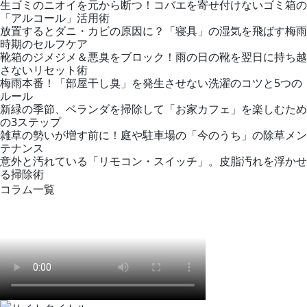
生ゴミのニオイを元から断つ！コバエを寄せ付けないゴミ箱の
「アルコール」活用術
放置するとダニ・カビの原因に？「寝具」の湿気を飛ばす梅雨
時期のセルフケア
靴箱のジメジメ＆悪臭をブロック！雨の日の靴を翌日に持ち越
さないリセット術
梅雨本番！「部屋干し臭」を発生させない洗濯のコツと5つの
ルール
新緑の季節、ベランダを掃除して「お家カフェ」を楽しむため
の3ステップ
雑草の勢いが増す前に！庭や駐車場の「今のうち」の除草メン
テナンス
意外と汚れている「リモコン・スイッチ」。皮脂汚れを浮かせ
る掃除術
コラム一覧