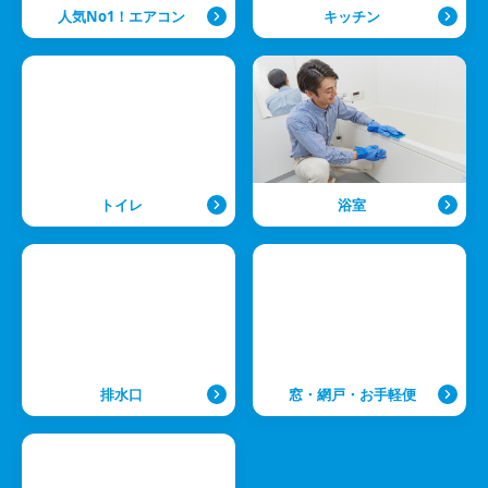
人気No1！エアコン
キッチン
トイレ
浴室
排水口
窓・網戸・お手軽便