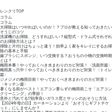
レンクリTOP
コラム
コラム
大掃除はいつやればいいのか！？プロが教える知っておきたい
そうじのコツ
洗濯機のお掃除、どうすればいい？縦型式・ドラム式それぞれ
のお掃除方法とは？
掃除と片付けはちょっと違う！効率よく家をキレイにするお掃
除の基本と手順
歯ブラシにスポンジ、いつ交換する？おうちの小物の交換時期
とは？
梅雨本番！やっておくべき水まわりのカビ対策！〈洗面所篇〉
梅雨真っ只中！やっておくべき水まわりのカビ対策！〈トイレ
篇〉
ジメジメの梅雨目前！やっておくべき水まわりのカビ対策！
〈キッチン篇〉
暑くなる前がベスト！エアコン要らずの梅雨前こそ「エアコン
クリーニング」の季節！
意外と汚れてる!?効率良いガラス窓とサッシのおそうじ方法
【2024年母の日】カーネーションより「おそうじギフトチケ
ット」にしませんか？